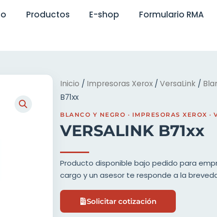
io
Productos
E-shop
Formulario RMA
Inicio
/
Impresoras Xerox
/
VersaLink
/
Bla
B71xx
BLANCO Y NEGRO
·
IMPRESORAS XEROX
·
VERSALINK B71xx
Producto disponible bajo pedido para empres
cargo y un asesor te responde a la breved
Solicitar cotización